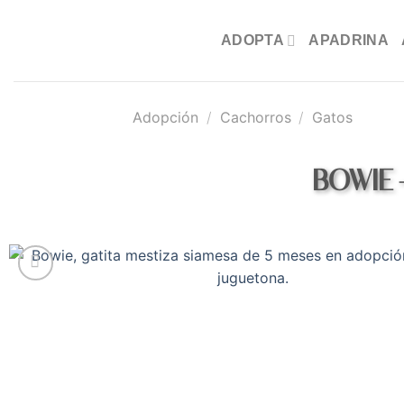
Saltar
al
ADOPTA
APADRINA
contenido
Adopción
/
Cachorros
/
Gatos
BOWIE 