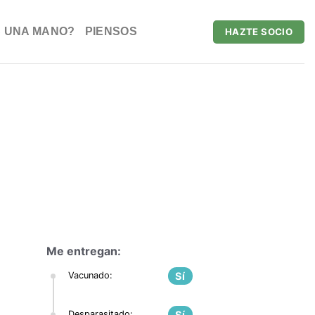
 UNA MANO?
PIENSOS
HAZTE SOCIO
ADÓPTAME
Me entregan:
Vacunado:
Sí
Desparasitado:
Sí