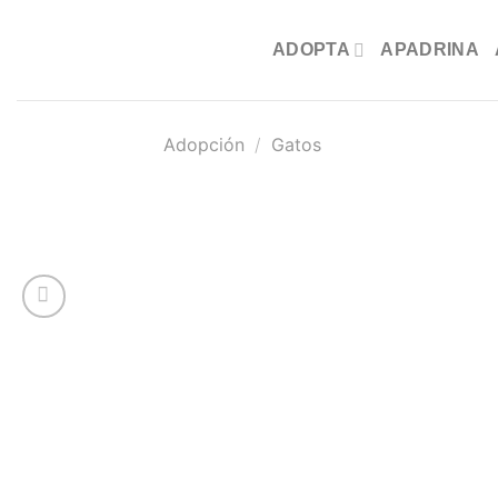
Saltar
al
ADOPTA
APADRINA
contenido
Adopción
/
Gatos