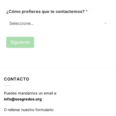
m
e
i
l
¿Cómo prefieres que te contactemos?
*
c
e
i
c
l
t
i
r
o
ó
*
n
Siguiente
i
c
o
*
CONTACTO
Puedes mandarnos un email a:
info@sosgredos.org
O rellenar nuestro formulario: