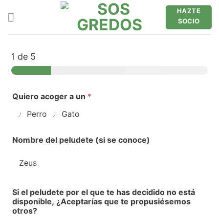
Saltar
HAZTE
al
SOCIO
contenido
1
de 5
Quiero acoger a un
*
Perro
Gato
Nombre del peludete (si se conoce)
Si el peludete por el que te has decidido no está
disponible, ¿Aceptarías que te propusiésemos
otros?