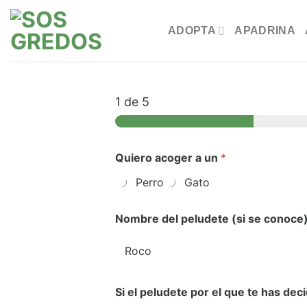
Saltar
al
ADOPTA
APADRINA
contenido
1
de 5
Quiero acoger a un
*
Perro
Gato
Nombre del peludete (si se conoce
Si el peludete por el que te has de