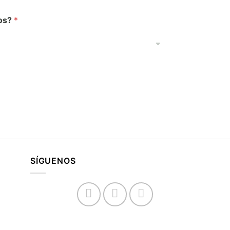
mos?
*
SÍGUENOS