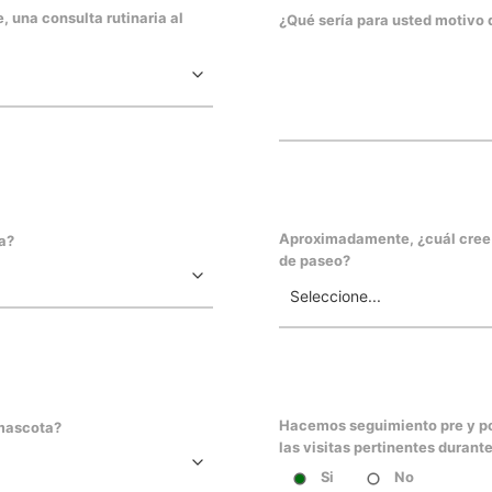
 una consulta rutinaria al
¿Qué sería para usted motivo
Aproximadamente, ¿cuál cree q
a?
de paseo?
Hacemos seguimiento pre­ y pos
mascota?
las visitas pertinentes durant
Si
No