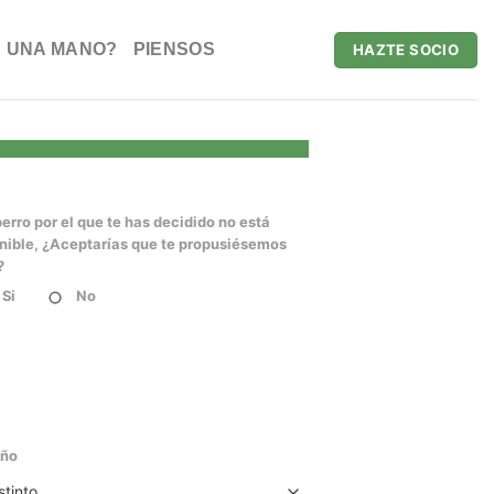
 UNA MANO?
PIENSOS
HAZTE SOCIO
 perro por el que te has decidido no está
nible, ¿Aceptarías que te propusiésemos
?
Si
No
ño